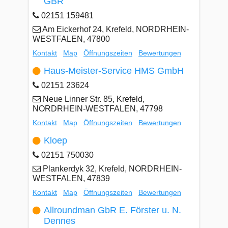
GBR
02151 159481
Am Eickerhof 24, Krefeld, NORDRHEIN-
WESTFALEN, 47800
Kontakt
Map
Öffnungszeiten
Bewertungen
Haus-Meister-Service HMS GmbH
02151 23624
Neue Linner Str. 85, Krefeld,
NORDRHEIN-WESTFALEN, 47798
Kontakt
Map
Öffnungszeiten
Bewertungen
Kloep
02151 750030
Plankerdyk 32, Krefeld, NORDRHEIN-
WESTFALEN, 47839
Kontakt
Map
Öffnungszeiten
Bewertungen
Allroundman GbR E. Förster u. N.
Dennes