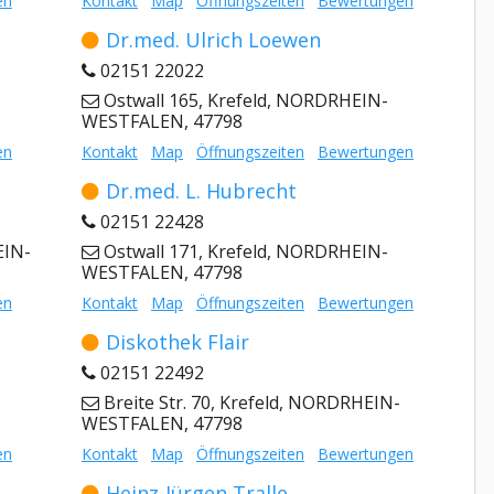
en
Kontakt
Map
Öffnungszeiten
Bewertungen
Dr.med. Ulrich Loewen
02151 22022
Ostwall 165, Krefeld, NORDRHEIN-
WESTFALEN, 47798
en
Kontakt
Map
Öffnungszeiten
Bewertungen
Dr.med. L. Hubrecht
02151 22428
EIN-
Ostwall 171, Krefeld, NORDRHEIN-
WESTFALEN, 47798
en
Kontakt
Map
Öffnungszeiten
Bewertungen
Diskothek Flair
02151 22492
Breite Str. 70, Krefeld, NORDRHEIN-
WESTFALEN, 47798
en
Kontakt
Map
Öffnungszeiten
Bewertungen
Heinz-Jürgen Tralle