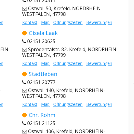
02151 20311
-
Ostwall 50, Krefeld, NORDRHEIN-
WESTFALEN, 47798
en
Kontakt
Map
Öffnungszeiten
Bewertungen
Gisela Laak
02151 20625
HEIN-
Sprödentalstr. 82, Krefeld, NORDRHEIN-
WESTFALEN, 47799
en
Kontakt
Map
Öffnungszeiten
Bewertungen
Stadtleben
02151 20777
-
Ostwall 140, Krefeld, NORDRHEIN-
WESTFALEN, 47798
en
Kontakt
Map
Öffnungszeiten
Bewertungen
Chr. Rohm
02151 21125
Ostwall 106, Krefeld, NORDRHEIN-