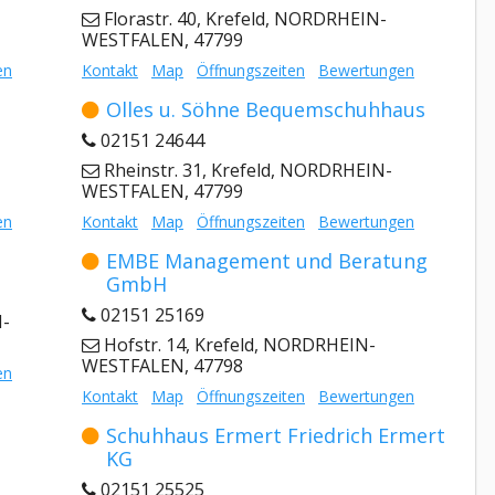
Florastr. 40, Krefeld, NORDRHEIN-
WESTFALEN, 47799
en
Kontakt
Map
Öffnungszeiten
Bewertungen
Olles u. Söhne Bequemschuhhaus
02151 24644
Rheinstr. 31, Krefeld, NORDRHEIN-
WESTFALEN, 47799
en
Kontakt
Map
Öffnungszeiten
Bewertungen
EMBE Management und Beratung
GmbH
02151 25169
N-
Hofstr. 14, Krefeld, NORDRHEIN-
WESTFALEN, 47798
en
Kontakt
Map
Öffnungszeiten
Bewertungen
Schuhhaus Ermert Friedrich Ermert
KG
02151 25525