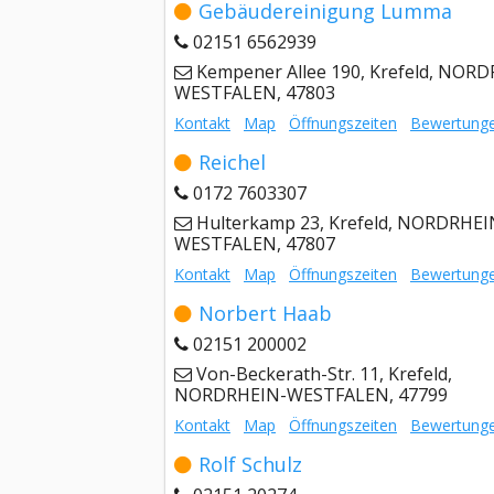
Gebäudereinigung Lumma
02151 6562939
Kempener Allee 190, Krefeld, NOR
WESTFALEN, 47803
Kontakt
Map
Öffnungszeiten
Bewertung
Reichel
0172 7603307
Hulterkamp 23, Krefeld, NORDRHEI
WESTFALEN, 47807
Kontakt
Map
Öffnungszeiten
Bewertung
Norbert Haab
02151 200002
Von-Beckerath-Str. 11, Krefeld,
NORDRHEIN-WESTFALEN, 47799
Kontakt
Map
Öffnungszeiten
Bewertung
Rolf Schulz