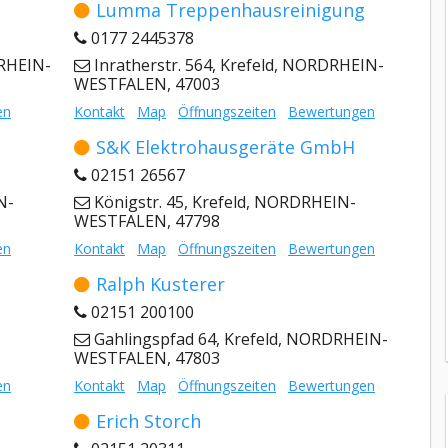
Lumma Treppenhausreinigung
0177 2445378
DRHEIN-
Inratherstr. 564, Krefeld, NORDRHEIN-
WESTFALEN, 47003
en
Kontakt
Map
Öffnungszeiten
Bewertungen
S&K Elektrohausgeräte GmbH
02151 26567
N-
Königstr. 45, Krefeld, NORDRHEIN-
WESTFALEN, 47798
en
Kontakt
Map
Öffnungszeiten
Bewertungen
Ralph Kusterer
02151 200100
Gahlingspfad 64, Krefeld, NORDRHEIN-
WESTFALEN, 47803
en
Kontakt
Map
Öffnungszeiten
Bewertungen
Erich Storch