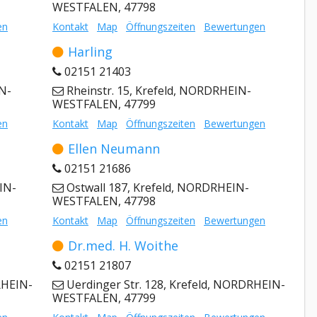
WESTFALEN, 47798
en
Kontakt
Map
Öffnungszeiten
Bewertungen
Harling
02151 21403
IN-
Rheinstr. 15, Krefeld, NORDRHEIN-
WESTFALEN, 47799
en
Kontakt
Map
Öffnungszeiten
Bewertungen
Ellen Neumann
02151 21686
IN-
Ostwall 187, Krefeld, NORDRHEIN-
WESTFALEN, 47798
en
Kontakt
Map
Öffnungszeiten
Bewertungen
Dr.med. H. Woithe
02151 21807
RHEIN-
Uerdinger Str. 128, Krefeld, NORDRHEIN-
WESTFALEN, 47799