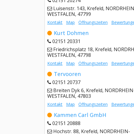
02151 20274
Luisenstr. 143, Krefeld, NORDRHEIN
WESTFALEN, 47799
Kontakt
Map
Öffnungszeiten
Bewertung
Kurt Dohmen
02151 20331
Friedrichsplatz 18, Krefeld, NORDR
WESTFALEN, 47798
Kontakt
Map
Öffnungszeiten
Bewertung
Tervooren
02151 20737
Breiten Dyk 6, Krefeld, NORDRHEIN
WESTFALEN, 47803
Kontakt
Map
Öffnungszeiten
Bewertung
Kammen Carl GmbH
02151 20888
Hochstr. 88, Krefeld, NORDRHEIN-