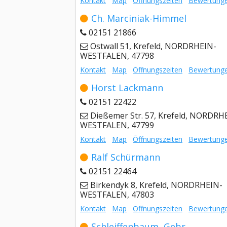
Kontakt
Map
Öffnungszeiten
Bewertung
Ch. Marciniak-Himmel
02151 21866
Ostwall 51, Krefeld, NORDRHEIN-
WESTFALEN, 47798
Kontakt
Map
Öffnungszeiten
Bewertung
Horst Lackmann
02151 22422
Dießemer Str. 57, Krefeld, NORDRH
WESTFALEN, 47799
Kontakt
Map
Öffnungszeiten
Bewertung
Ralf Schürmann
02151 22464
Birkendyk 8, Krefeld, NORDRHEIN-
WESTFALEN, 47803
Kontakt
Map
Öffnungszeiten
Bewertung
Schleiffenbaum, Gebr.