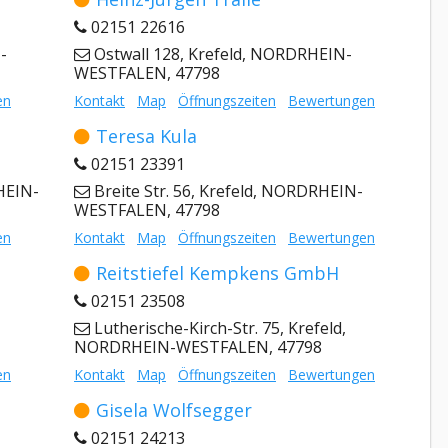
02151 22616
-
Ostwall 128, Krefeld, NORDRHEIN-
WESTFALEN, 47798
en
Kontakt
Map
Öffnungszeiten
Bewertungen
Teresa Kula
02151 23391
HEIN-
Breite Str. 56, Krefeld, NORDRHEIN-
WESTFALEN, 47798
en
Kontakt
Map
Öffnungszeiten
Bewertungen
Reitstiefel Kempkens GmbH
02151 23508
Lutherische-Kirch-Str. 75, Krefeld,
NORDRHEIN-WESTFALEN, 47798
en
Kontakt
Map
Öffnungszeiten
Bewertungen
Gisela Wolfsegger
02151 24213