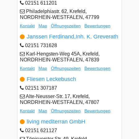
02151 611201
Philadelphiastr. 62, Krefeld,
NORDRHEIN-WESTFALEN, 47799
Kontakt
Map
Öffnungszeiten
Bewertungen
Janssen Ferdinand,Inh. K. Greverath
02151 731628
Karl-Hengsten-Weg 45A, Krefeld,
NORDRHEIN-WESTFALEN, 47839
Kontakt
Map
Öffnungszeiten
Bewertungen
Fliesen Leckebusch
02151 307187
Alte-Neusser-Str. 17, Krefeld,
NORDRHEIN-WESTFALEN, 47807
Kontakt
Map
Öffnungszeiten
Bewertungen
living mediterran GmbH
02151 621127
Tönisvorster Str. 49, Krefeld,